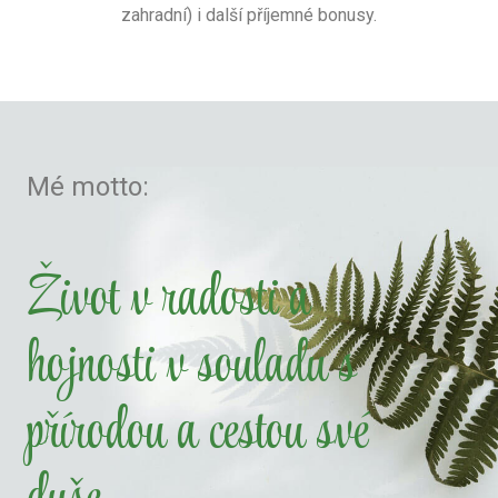
zahradní) i další příjemné bonusy.
Mé motto:
Život v radosti a
hojnosti v souladu s
přírodou a cestou své