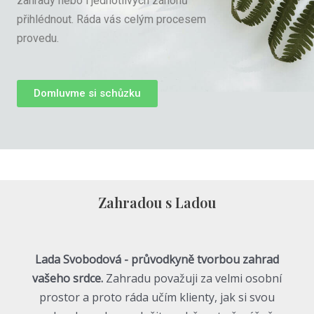
zahrady nebo i jednotlivých záhonů
přihlédnout. Ráda vás celým procesem
provedu.
Domluvme si schůzku
Zahradou s Ladou
Lada Svobodová - průvodkyně tvorbou zahrad
vašeho srdce.
Zahradu považuji za velmi osobní
prostor a proto ráda učím klienty, jak si svou