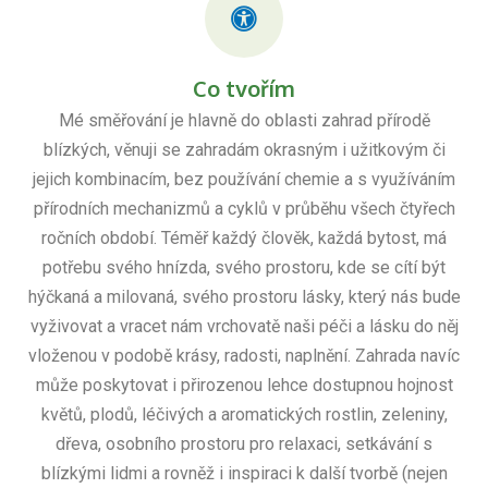
Co tvořím
Mé směřování je hlavně do oblasti zahrad přírodě
blízkých, věnuji se zahradám okrasným i užitkovým či
jejich kombinacím, bez používání chemie a s využíváním
přírodních mechanizmů a cyklů v průběhu všech čtyřech
ročních období. Téměř každý člověk, každá bytost, má
potřebu svého hnízda, svého prostoru, kde se cítí být
hýčkaná a milovaná, svého prostoru lásky, který nás bude
vyživovat a vracet nám vrchovatě naši péči a lásku do něj
vloženou v podobě krásy, radosti, naplnění. Zahrada navíc
může poskytovat i přirozenou lehce dostupnou hojnost
květů, plodů, léčivých a aromatických rostlin, zeleniny,
dřeva, osobního prostoru pro relaxaci, setkávání s
blízkými lidmi a rovněž i inspiraci k další tvorbě (nejen