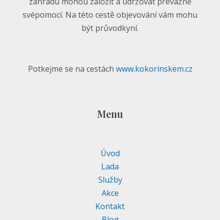
zahradu mohou založit a udržovat převážně
svépomocí. Na této cestě objevování vám mohu
být průvodkyní.
Potkejme se na cestách
www.kokorinskem.cz
Menu
Úvod
Lada
Služby
Akce
Kontakt
Blog