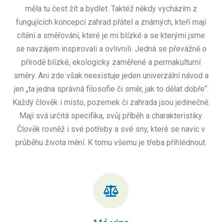
měla tu čest žít a bydlet. Taktéž někdy vycházím z
fungujících koncepcí zahrad přátel a známých, kteří mají
cítění a směřování, které je mi blízké a se kterými jsme
se navzájem inspirovali a ovlivnili. Jedná se převážně o
přírodě blízké, ekologicky zaměřené a permakulturní
směry. Ani zde však neexistuje jeden univerzální návod a
jen „ta jedna správná filosofie či směr, jak to dělat dobře“.
Každý člověk i místo, pozemek či zahrada jsou jedinečné.
Mají svá určitá specifika, svůj příběh a charakteristiky.
Člověk rovněž i své potřeby a své sny, které se navíc v
průběhu života mění. K tomu všemu je třeba přihlédnout.