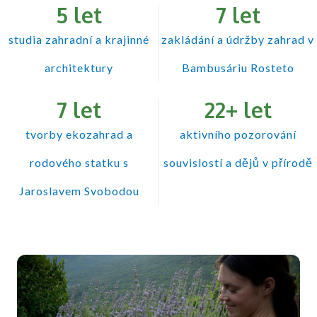
5
 let
7
 let
studia zahradní a krajinné
zakládání a údržby zahrad v
architektury
Bambusáriu Rosteto​
7
 let
22
+ let
tvorby ekozahrad a
aktivního pozorování
rodového statku s
souvislostí a dějů v přírodě
Jaroslavem Svobodou