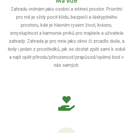
Má vize
Zahradu vnímám jako osobní a intimní prostor. Prioritní
pro mě je vždy pocit klidu, bezpečí a láskyplného
prostoru, kde je hlavním rysem život, krásno,
smysluplnost a harmonie prvků pro majitele a uživatele
zahrady. Zahrada je pro mne jako okno či zrcadlo duše, a
tedy i jeden z prostředků, jak se dostat zpět sami k sobě
a najít opět přírodu/přirozenost/prapůvod/opěrný bod v
nás samých.