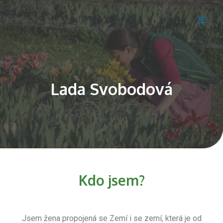
Lada Svobodová
Kdo jsem?
Jsem žena propojená se Zemí i se zemí, která je od