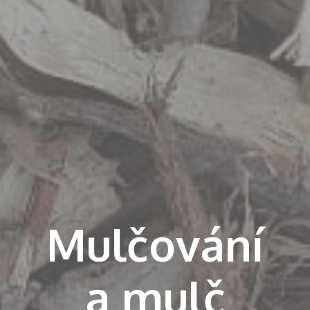
Mulčování
a mulč