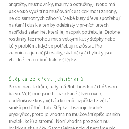
angrešty, muchovníky, maliny a ostružiny). Nebo má
pak velké využití na mulčování cestiček mezi záhony,
ne do samotných záhonů. Velké kusy dřeva spotřebují
na tlení i dusík a ten by odebíraly v prvních letech
například zelenině, která jej naopak potřebuje. Drobné
rostlinky též mohou mít s velkými kusy štěpky nebo
kůry problém, když se potřebují rozrůstat. Pro
zeleninu a jemnější trvalky, skalničky či bylinky jsou
vhodné jen drobné frakce štěpky.
Štěpka ze dřeva jehličnanů
Pozor, není to kůra, tedy má žlutohnědou či béžovou
barvu. Většinou jsou to nasekané čtvercové či
obdélníkové kusy větví a kmenů, například z větví
smrků po těžbě. Tato štěpka obsahuje hodně
pryskyřice, proto je vhodná na mulčování spíše lesních
trvalek, keřů a stromů. Není vhodná pro zeleninu,
bylinky a skalničky. Samozřejmě pokud nemáme nic