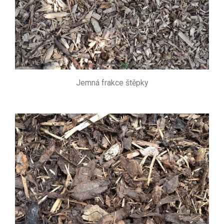
Jemná frakce štěpky