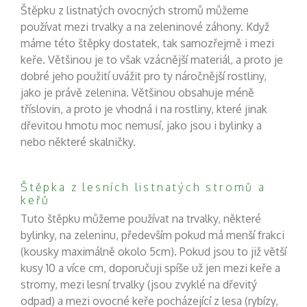
Štěpku z listnatých ovocných stromů můžeme
používat mezi trvalky a na zeleninové záhony. Když
máme této štěpky dostatek, tak samozřejmě i mezi
keře. Většinou je to však vzácnější materiál, a proto je
dobré jeho použití uvážit pro ty náročnější rostliny,
jako je právě zelenina. Většinou obsahuje méně
tříslovin, a proto je vhodná i na rostliny, které jinak
dřevitou hmotu moc nemusí, jako jsou i bylinky a
nebo některé skalničky.
Štěpka z lesních listnatých stromů a
keřů
Tuto štěpku můžeme používat na trvalky, některé
bylinky, na zeleninu, především pokud má menší frakci
(kousky maximálně okolo 5cm). Pokud jsou to již větší
kusy 10 a více cm, doporučuji spíše už jen mezi keře a
stromy, mezi lesní trvalky (jsou zvyklé na dřevitý
odpad) a mezi ovocné keře pocházející z lesa (rybízy,