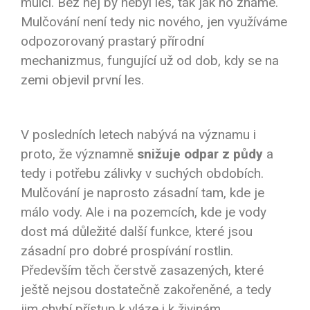
mulči. Bez něj by nebyl les, tak jak ho známe.
Mulčování není tedy nic nového, jen využíváme
odpozorovaný prastarý přírodní
mechanizmus, fungující už od dob, kdy se na
zemi objevil první les.
V posledních letech nabývá na významu i
proto, že významně
snižuje odpar z půdy
a
tedy i potřebu zálivky v suchých obdobích.
Mulčování je naprosto zásadní tam, kde je
málo vody. Ale i na pozemcích, kde je vody
dost má důležité další funkce, které jsou
zásadní pro dobré prospívání rostlin.
Především těch čerstvě zasazených, které
ještě nejsou dostatečně zakořeněné, a tedy
jim chybí přístup k vláze i k živinám.