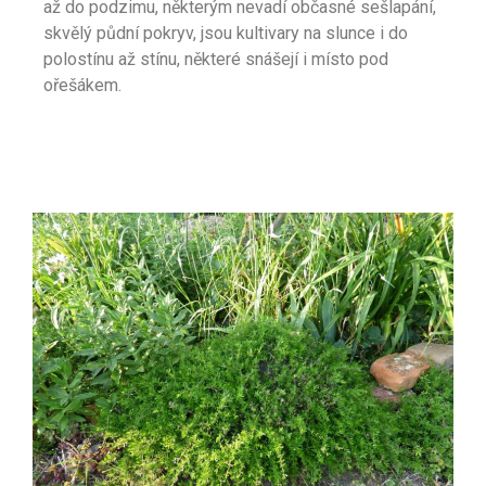
až do podzimu, některým nevadí občasné sešlapání,
skvělý půdní pokryv, jsou kultivary na slunce i do
polostínu až stínu, některé snášejí i místo pod
ořešákem.