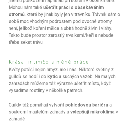
jinému poškození například při kosení v okolí kmene.
Mohou nám také
ušetřit práci s obsekáváním
stromů
, které by jinak byly jen v trávníku. Trávník sám o
sobě moc vhodným podrostem pod ovocné stromy
není, jelikož koření mělce a ubírá hodně živin i vláhy.
Takto bude prostor zarostlý trvalkami/keři a nebude
třeba sekat trávu.
Krása, intimčo a méně práce
Květy potěší nejen hmyz, ale i nás. Některé květiny z
guildů se hodí i do
kytic
a suchých vazeb. Na malých
zahradách můžeme též výrazně ušetřit místo, když
vysadíme rostliny v několika patrech.
Guildy též pomáhají vytvořit
pohledovou bariéru
a
soukromí majitelům zahrady a
vylepšují mikroklima
v
zahradě.