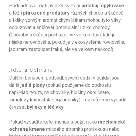
Podsadbové rostliny díky kvetení
přitahují opylovače
a též i
přirozené predátory
různých chorob a škůdců,
a i díky vonným aromatickým látkám mohou tyto vlivy
odpuzovat a snižovat potenciální riziko choroby.
(Choroby a škůdci přicházejí ve velkém tam, kde je
nějaká nerovnováha, pokud je v ekosystému rovnováha,
jsou tam zastoupeni také, ale ve velkém neškodí).
Jídlo a ochrana
Dalším bonusem podsadbových rostlin v guildu jsou
další
jedlé plody
(pokud použijeme do podrostu
například rybízy, muchovníky, hlošiny okoličnaté,
zimolezy kamčatské či jahodníky). Též můžeme vysadit
či vyset
bylinky a léčivky
.
Pokud vysadíte keře, mohou sloužit i jako
mechanická
ochrana kmene
mladého stromku proti okusu nebo