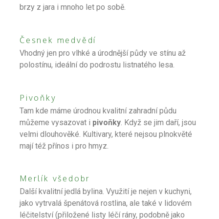
brzy z jara i mnoho let po sobě.
Česnek medvědí
Vhodný jen pro vlhké a úrodnější půdy ve stínu až
polostínu, ideální do podrostu listnatého lesa.
Pivoňky
Tam kde máme úrodnou kvalitní zahradní půdu
můžeme vysazovat i
pivoňky
. Když se jim daří, jsou
velmi dlouhověké. Kultivary, které nejsou plnokvěté
mají též přínos i pro hmyz.
Merlík všedobr
Další kvalitní jedlá bylina. Využití je nejen v kuchyni,
jako vytrvalá špenátová rostlina, ale také v lidovém
léčitelství (přiložené listy léčí rány, podobně jako