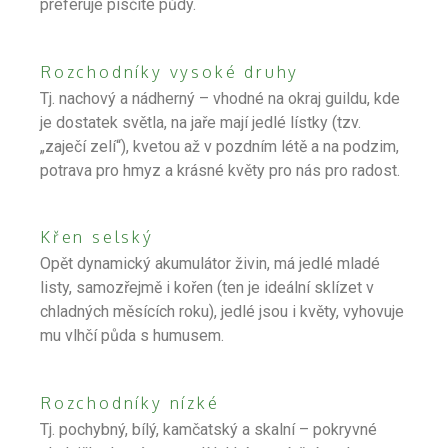
preferuje písčité půdy.
Rozchodníky vysoké druhy
Tj. nachový a nádherný – vhodné na okraj guildu, kde
je dostatek světla, na jaře mají jedlé lístky (tzv.
„zaječí zelí“), kvetou až v pozdním létě a na podzim,
potrava pro hmyz a krásné květy pro nás pro radost.
Křen selský
Opět dynamický akumulátor živin, má jedlé mladé
listy, samozřejmě i kořen (ten je ideální sklízet v
chladných měsících roku), jedlé jsou i květy, vyhovuje
mu vlhčí půda s humusem.
Rozchodníky nízké
Tj. pochybný, bílý, kamčatský a skalní – pokryvné