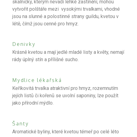
skalničky, kterým nevadí lehké zastínění, mohou
vytvořit polštáře mezi vysokými trvalkami, vhodné
jsou na slunné a polostinné strany guildu, kvetou v
létě, čímž jsou cenné pro hmyz.
Denivky
Krásně kvetou a mají jedlé mladé listy a květy, nemají
rády úplný stín a přílišné sucho.
Mydlice lékařská
Keříkovitá trvalka atraktivní pro hmyz, rozemnutím
jejích listů či kořenů se uvolní saponiny, lze použít
jako přírodní mýdlo.
Šanty
Aromatické byliny, které kvetou témeř po celé léto