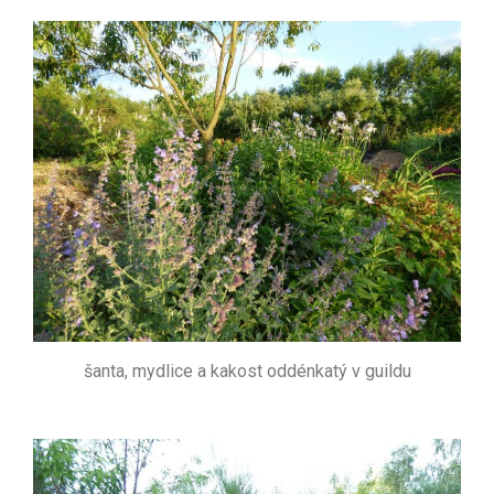
šanta, mydlice a kakost oddénkatý v guildu