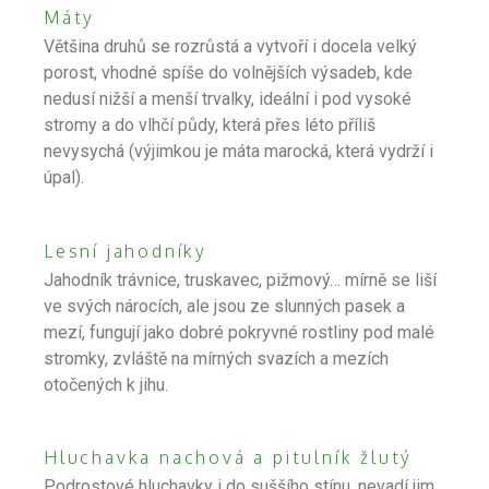
Máty
Většina druhů se rozrůstá a vytvoří i docela velký
porost, vhodné spíše do volnějších výsadeb, kde
nedusí nižší a menší trvalky, ideální i pod vysoké
stromy a do vlhčí půdy, která přes léto příliš
nevysychá (výjimkou je máta marocká, která vydrží i
úpal).
Lesní jahodníky
Jahodník trávnice, truskavec, pižmový… mírně se liší
ve svých nárocích, ale jsou ze slunných pasek a
mezí, fungují jako dobré pokryvné rostliny pod malé
stromky, zvláště na mírných svazích a mezích
otočených k jihu.
Hluchavka nachová a pitulník žlutý
Podrostové hluchavky i do suššího stínu, nevadí jim