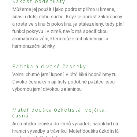
Kakost oddénkatý
Můžeme jej použít i jako podrost přímo u kmene,
snáší i delší dobu sucho. Když je porost zakořeněný
a roste ve stínu či polostínu, je stálezelený, tedy plní
funkci pokryvu i v zimě, navíc má specifickou
aromatickou vůni, která může mít uklidňující a
harmonizační účinky.
Pažitka a divoké česneky
Velmi chutné jarní lupení, v létě láká hodně hmyzu.
Divoké česneky mají listy podobné pažitce, jsou
výbornou jarní divokou zeleninou.
Mateřídouška úzkolistá, vejčitá,
časná
Aromatická léčivka do lemů výsadeb, například na
hranici výsadby a trávníku. Mateřídouška úzkolistá