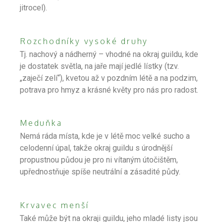
jitrocel).
Rozchodníky vysoké druhy
Tj. nachový a nádherný – vhodné na okraj guildu, kde
je dostatek světla, na jaře mají jedlé lístky (tzv.
„zaječí zelí“), kvetou až v pozdním létě a na podzim,
potrava pro hmyz a krásné květy pro nás pro radost.
Meduňka
Nemá ráda místa, kde je v létě moc velké sucho a
celodenní úpal, takže okraj guildu s úrodnější
propustnou půdou je pro ni vítaným útočištěm,
upřednostňuje spíše neutrální a zásadité půdy.
Krvavec menší
Také může být na okraji guildu, jeho mladé listy jsou