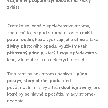
vzájemné podpoře/symbióze
, než každý
zvlášť.
Protože se jedná o společenstvo stromu,
znamená to, že pod stromem rostou
další
patra rostlin,
která využívají jeho
stínu
a také
živiny
z listového opadu. Využíváme tak
přirozený princip
, který funguje především v
lese, v lesostepi a na některých mezích.
Tyto rostliny pak stromu poskytují
půdní
pokryv, který chrání půdu
před
povětrnostními vlivy a též i
doplňují živiny
, pro
které by se hlavně z počátku mladý stromek
nedostal.