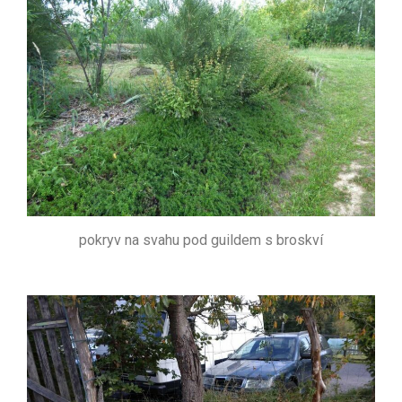
pokryv na svahu pod guildem s broskví