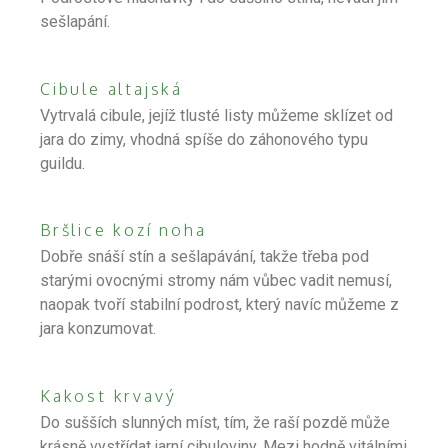
sešlapání.
Cibule altajská
Vytrvalá cibule, jejíž tlusté listy můžeme sklízet od
jara do zimy, vhodná spíše do záhonového typu
guildu.
Bršlice kozí noha
Dobře snáší stín a sešlapávání, takže třeba pod
starými ovocnými stromy nám vůbec vadit nemusí,
naopak tvoří stabilní podrost, který navíc můžeme z
jara konzumovat.
Kakost krvavý
Do sušších slunných míst, tím, že raší pozdě může
krásně vystřídat jarní cibuloviny. Mezi hodně vitálními