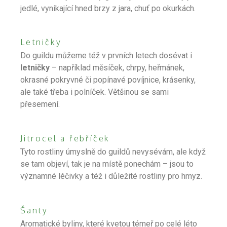
jedlé, vynikající hned brzy z jara, chuť po okurkách.
Letničky
Do guildu můžeme též v prvních letech dosévat i
letničky
– například měsíček, chrpy, heřmánek,
okrasné pokryvné či popínavé povíjnice, krásenky,
ale také třeba i polníček. Většinou se sami
přesemení.
Jitrocel a řebříček
Tyto rostliny úmyslně do guildů nevysévám, ale když
se tam objeví, tak je na místě ponechám – jsou to
významné léčivky a též i důležité rostliny pro hmyz.
Šanty
Aromatické byliny, které kvetou témeř po celé léto